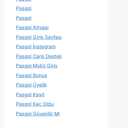
Pasgol
Pasgol
Pasgol Altyapı
Pasgol Giriş Sayfası
Pasgol İnstagram
Pasgol Canlı Destek
Pasgol Mobil Giriş
Pasgol Bonus
Pasgol Üyelik
Pasgol Kayıt
Pasgol Kaç Oldu
Pasgol Güvenilir Mi