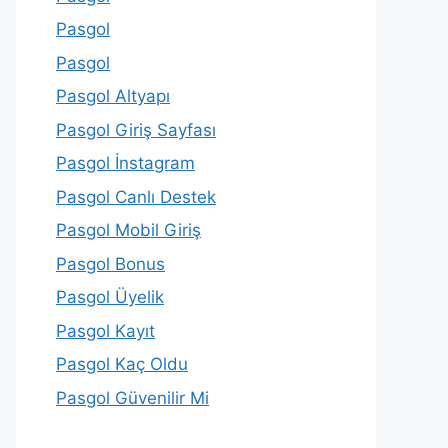
Pasgol
Pasgol
Pasgol Altyapı
Pasgol Giriş Sayfası
Pasgol İnstagram
Pasgol Canlı Destek
Pasgol Mobil Giriş
Pasgol Bonus
Pasgol Üyelik
Pasgol Kayıt
Pasgol Kaç Oldu
Pasgol Güvenilir Mi