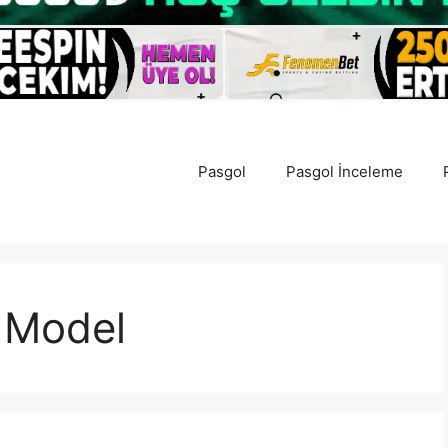
Pasgol
Pasgol İnceleme
 Model