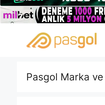
İçeriğe
atla
Pasgol Marka ve