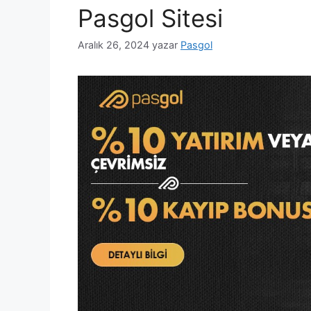
Pasgol Sitesi
Aralık 26, 2024
yazar
Pasgol