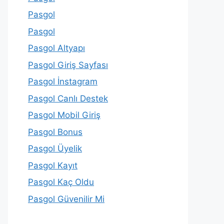
Pasgol
Pasgol
Pasgol Altyapı
Pasgol Giriş Sayfası
Pasgol İnstagram
Pasgol Canlı Destek
Pasgol Mobil Giriş
Pasgol Bonus
Pasgol Üyelik
Pasgol Kayıt
Pasgol Kaç Oldu
Pasgol Güvenilir Mi