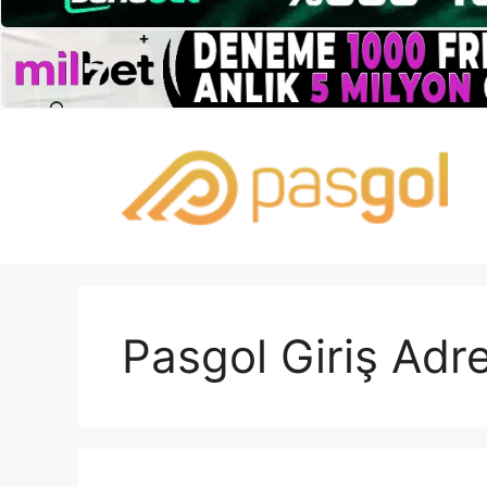
İçeriğe
atla
Pasgol Giriş Adre