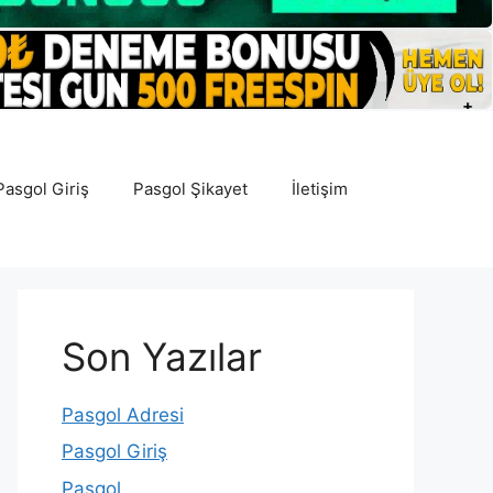
Pasgol Giriş
Pasgol Şikayet
İletişim
Son Yazılar
Pasgol Adresi
Pasgol Giriş
Pasgol