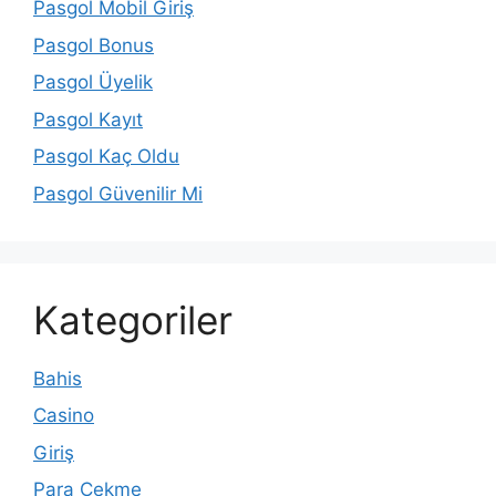
Pasgol Mobil Giriş
Pasgol Bonus
Pasgol Üyelik
Pasgol Kayıt
Pasgol Kaç Oldu
Pasgol Güvenilir Mi
Kategoriler
Bahis
Casino
Giriş
Para Çekme