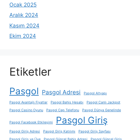
Ocak 2025
Aralık 2024
Kasım 2024
Ekim 2024
Etiketler
Pasgol
Pasgol Adresi
Pasgol Altyapı
Pasgol Avantajlı Fiyatlar
Pasgol Bahis Hesabı
Pasgol Canlı Jackpot
Pasgol Casino Oyunu
Pasgol Cep Telefonu
Pasgol Dünya Genelinde
Pasgol Giriş
Pasgol Facebook Etkileşimi
Pasgol Giriş Adresi
Pasgol Giriş Katılımı
Pasgol Giriş Sayfası
Pasgol Giriş ve Üye
Pasgol Güncel Bahis Adresi
Pasgol Güncel Giriş