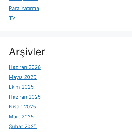
Para Yatırma
TV
Arşivler
Haziran 2026
Mayıs 2026
Ekim 2025
Haziran 2025
Nisan 2025
Mart 2025
Şubat 2025