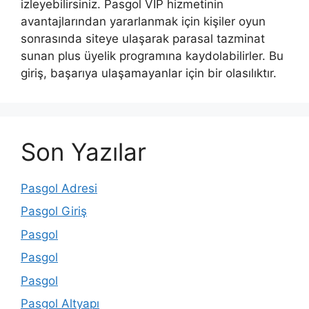
izleyebilirsiniz. Pasgol VIP hizmetinin
avantajlarından yararlanmak için kişiler oyun
sonrasında siteye ulaşarak parasal tazminat
sunan plus üyelik programına kaydolabilirler. Bu
giriş, başarıya ulaşamayanlar için bir olasılıktır.
Son Yazılar
Pasgol Adresi
Pasgol Giriş
Pasgol
Pasgol
Pasgol
Pasgol Altyapı