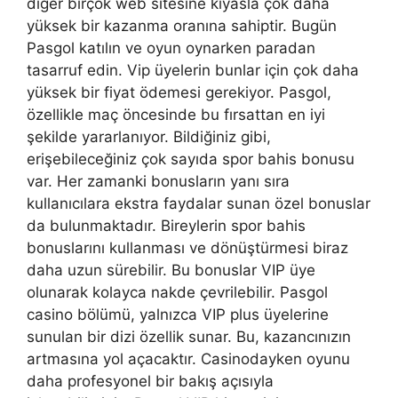
diğer birçok web sitesine kıyasla çok daha
yüksek bir kazanma oranına sahiptir. Bugün
Pasgol katılın ve oyun oynarken paradan
tasarruf edin. Vip üyelerin bunlar için çok daha
yüksek bir fiyat ödemesi gerekiyor. Pasgol,
özellikle maç öncesinde bu fırsattan en iyi
şekilde yararlanıyor. Bildiğiniz gibi,
erişebileceğiniz çok sayıda spor bahis bonusu
var. Her zamanki bonusların yanı sıra
kullanıcılara ekstra faydalar sunan özel bonuslar
da bulunmaktadır. Bireylerin spor bahis
bonuslarını kullanması ve dönüştürmesi biraz
daha uzun sürebilir. Bu bonuslar VIP üye
olunarak kolayca nakde çevrilebilir. Pasgol
casino bölümü, yalnızca VIP plus üyelerine
sunulan bir dizi özellik sunar. Bu, kazancınızın
artmasına yol açacaktır. Casinodayken oyunu
daha profesyonel bir bakış açısıyla