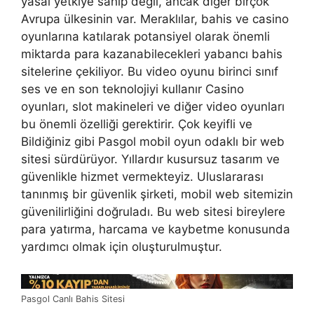
yasal yetkiye sahip değil, ancak diğer birçok
Avrupa ülkesinin var. Meraklılar, bahis ve casino
oyunlarına katılarak potansiyel olarak önemli
miktarda para kazanabilecekleri yabancı bahis
sitelerine çekiliyor. Bu video oyunu birinci sınıf
ses ve en son teknolojiyi kullanır Casino
oyunları, slot makineleri ve diğer video oyunları
bu önemli özelliği gerektirir. Çok keyifli ve
Bildiğiniz gibi Pasgol mobil oyun odaklı bir web
sitesi sürdürüyor. Yıllardır kusursuz tasarım ve
güvenlikle hizmet vermekteyiz. Uluslararası
tanınmış bir güvenlik şirketi, mobil web sitemizin
güvenilirliğini doğruladı. Bu web sitesi bireylere
para yatırma, harcama ve kaybetme konusunda
yardımcı olmak için oluşturulmuştur.
Pasgol Canlı Bahis Sitesi