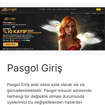
Pasgol Giriş
Pasgol Giriş web sitesi aylık olarak sık sık
güncellenmektedir. Pasgol mevcut adresinde
herhangi bir değişiklik olması durumunda
üyelerimizi bu değişikliklerden haberdar