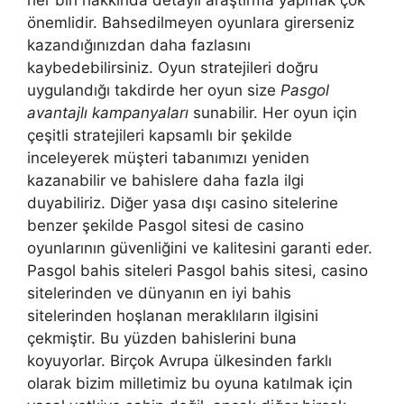
her biri hakkında detaylı araştırma yapmak çok
önemlidir. Bahsedilmeyen oyunlara girerseniz
kazandığınızdan daha fazlasını
kaybedebilirsiniz. Oyun stratejileri doğru
uygulandığı takdirde her oyun size
Pasgol
avantajlı kampanyaları
sunabilir. Her oyun için
çeşitli stratejileri kapsamlı bir şekilde
inceleyerek müşteri tabanımızı yeniden
kazanabilir ve bahislere daha fazla ilgi
duyabiliriz. Diğer yasa dışı casino sitelerine
benzer şekilde Pasgol sitesi de casino
oyunlarının güvenliğini ve kalitesini garanti eder.
Pasgol bahis siteleri Pasgol bahis sitesi, casino
sitelerinden ve dünyanın en iyi bahis
sitelerinden hoşlanan meraklıların ilgisini
çekmiştir. Bu yüzden bahislerini buna
koyuyorlar. Birçok Avrupa ülkesinden farklı
olarak bizim milletimiz bu oyuna katılmak için