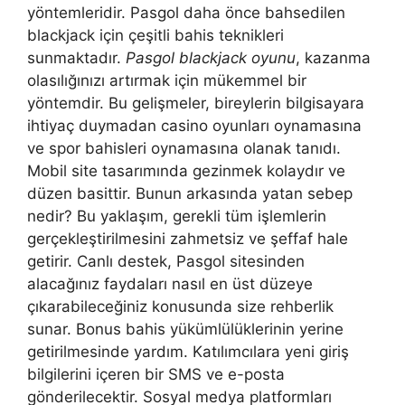
yöntemleridir. Pasgol daha önce bahsedilen
blackjack için çeşitli bahis teknikleri
sunmaktadır.
Pasgol blackjack oyunu
, kazanma
olasılığınızı artırmak için mükemmel bir
yöntemdir. Bu gelişmeler, bireylerin bilgisayara
ihtiyaç duymadan casino oyunları oynamasına
ve spor bahisleri oynamasına olanak tanıdı.
Mobil site tasarımında gezinmek kolaydır ve
düzen basittir. Bunun arkasında yatan sebep
nedir? Bu yaklaşım, gerekli tüm işlemlerin
gerçekleştirilmesini zahmetsiz ve şeffaf hale
getirir. Canlı destek, Pasgol sitesinden
alacağınız faydaları nasıl en üst düzeye
çıkarabileceğiniz konusunda size rehberlik
sunar. Bonus bahis yükümlülüklerinin yerine
getirilmesinde yardım. Katılımcılara yeni giriş
bilgilerini içeren bir SMS ve e-posta
gönderilecektir. Sosyal medya platformları