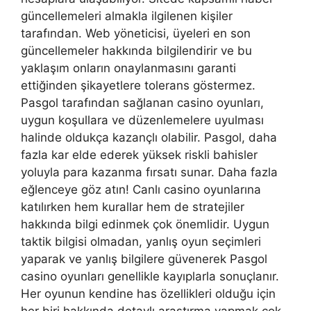
güncellemeleri almakla ilgilenen kişiler
tarafından. Web yöneticisi, üyeleri en son
güncellemeler hakkında bilgilendirir ve bu
yaklaşım onların onaylanmasını garanti
ettiğinden şikayetlere tolerans göstermez.
Pasgol tarafından sağlanan casino oyunları,
uygun koşullara ve düzenlemelere uyulması
halinde oldukça kazançlı olabilir. Pasgol, daha
fazla kar elde ederek yüksek riskli bahisler
yoluyla para kazanma fırsatı sunar. Daha fazla
eğlenceye göz atın! Canlı casino oyunlarına
katılırken hem kurallar hem de stratejiler
hakkında bilgi edinmek çok önemlidir. Uygun
taktik bilgisi olmadan, yanlış oyun seçimleri
yaparak ve yanlış bilgilere güvenerek Pasgol
casino oyunları genellikle kayıplarla sonuçlanır.
Her oyunun kendine has özellikleri olduğu için