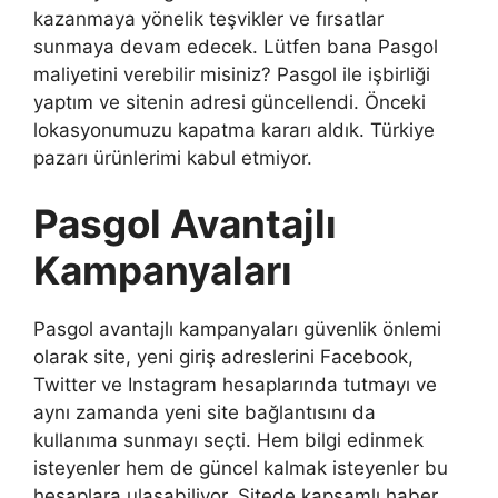
kazanmaya yönelik teşvikler ve fırsatlar
sunmaya devam edecek. Lütfen bana Pasgol
maliyetini verebilir misiniz? Pasgol ile işbirliği
yaptım ve sitenin adresi güncellendi. Önceki
lokasyonumuzu kapatma kararı aldık. Türkiye
pazarı ürünlerimi kabul etmiyor.
Pasgol Avantajlı
Kampanyaları
Pasgol avantajlı kampanyaları güvenlik önlemi
olarak site, yeni giriş adreslerini Facebook,
Twitter ve Instagram hesaplarında tutmayı ve
aynı zamanda yeni site bağlantısını da
kullanıma sunmayı seçti. Hem bilgi edinmek
isteyenler hem de güncel kalmak isteyenler bu
hesaplara ulaşabiliyor. Sitede kapsamlı haber