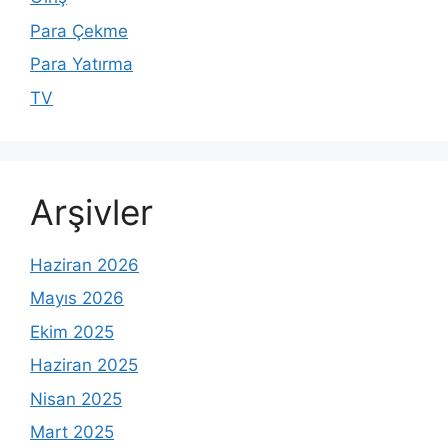
Para Çekme
Para Yatırma
TV
Arşivler
Haziran 2026
Mayıs 2026
Ekim 2025
Haziran 2025
Nisan 2025
Mart 2025