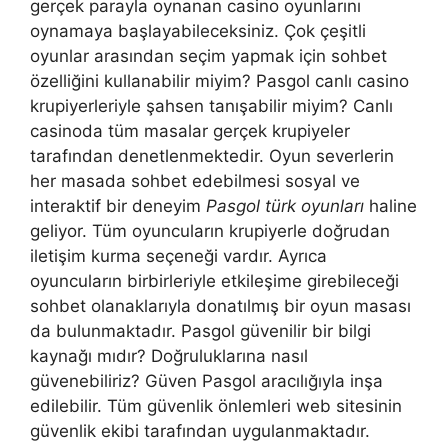
gerçek parayla oynanan casino oyunlarını
oynamaya başlayabileceksiniz. Çok çeşitli
oyunlar arasından seçim yapmak için sohbet
özelliğini kullanabilir miyim? Pasgol canlı casino
krupiyerleriyle şahsen tanışabilir miyim? Canlı
casinoda tüm masalar gerçek krupiyeler
tarafından denetlenmektedir. Oyun severlerin
her masada sohbet edebilmesi sosyal ve
interaktif bir deneyim
Pasgol türk oyunları
haline
geliyor. Tüm oyuncuların krupiyerle doğrudan
iletişim kurma seçeneği vardır. Ayrıca
oyuncuların birbirleriyle etkileşime girebileceği
sohbet olanaklarıyla donatılmış bir oyun masası
da bulunmaktadır. Pasgol güvenilir bir bilgi
kaynağı mıdır? Doğruluklarına nasıl
güvenebiliriz? Güven Pasgol aracılığıyla inşa
edilebilir. Tüm güvenlik önlemleri web sitesinin
güvenlik ekibi tarafından uygulanmaktadır.