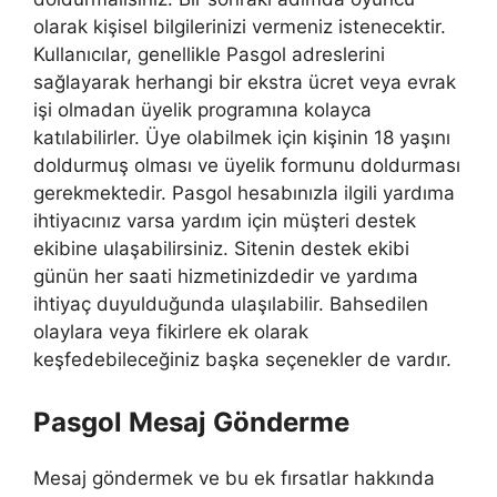
olarak kişisel bilgilerinizi vermeniz istenecektir.
Kullanıcılar, genellikle Pasgol adreslerini
sağlayarak herhangi bir ekstra ücret veya evrak
işi olmadan üyelik programına kolayca
katılabilirler. Üye olabilmek için kişinin 18 yaşını
doldurmuş olması ve üyelik formunu doldurması
gerekmektedir. Pasgol hesabınızla ilgili yardıma
ihtiyacınız varsa yardım için müşteri destek
ekibine ulaşabilirsiniz. Sitenin destek ekibi
günün her saati hizmetinizdedir ve yardıma
ihtiyaç duyulduğunda ulaşılabilir. Bahsedilen
olaylara veya fikirlere ek olarak
keşfedebileceğiniz başka seçenekler de vardır.
Pasgol Mesaj Gönderme
Mesaj göndermek ve bu ek fırsatlar hakkında