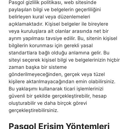
Pasgol gizlilik politikası, web sitesinde
paylaşılan bilgi ve belgelerin geçerliliğini
belirleyen kural veya düzenlemeleri
açıklamaktadır. Kişisel belgeler ile bireylere
veya kuruluşlara ait olanlar arasında net bir
ayrım yapılması tavsiye edilir. Bu, sitenin kişisel
bilgilerin korunması için gerekli yasal
standartlara bağlı olduğu anlamına gelir. Bu
siteyi seçerek kişisel bilgi ve belgelerinizin hiçbir
zaman başka bir sisteme
gönderilmeyeceğinden, gerçek veya tüzel
kişilere aktarılmayacağından emin olabilirsiniz.
Bu yaklaşımı kullanarak ticari işlemlerinizi
güvenli bir şekilde gerçekleştirebilir, hesap
oluşturabilir ve daha birçok görevi
gerçekleştirebilirsiniz.
Pasgol Erişim Yöntemleri