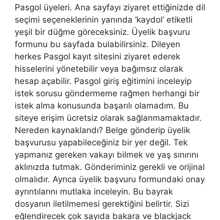
Pasgol üyeleri. Ana sayfayı ziyaret ettiğinizde dil
seçimi seçeneklerinin yanında ‘kaydol’ etiketli
yeşil bir düğme göreceksiniz. Üyelik başvuru
formunu bu sayfada bulabilirsiniz. Dileyen
herkes Pasgol kayıt sitesini ziyaret ederek
hisselerini yönetebilir veya bağımsız olarak
hesap açabilir. Pasgol giriş eğitimini inceleyip
istek sorusu göndermeme rağmen herhangi bir
istek alma konusunda başarılı olamadım. Bu
siteye erişim ücretsiz olarak sağlanmamaktadır.
Nereden kaynaklandı? Belge gönderip üyelik
başvurusu yapabileceğiniz bir yer değil. Tek
yapmanız gereken vakayı bilmek ve yaş sınırını
aklınızda tutmak. Gönderiminiz gerekli ve orijinal
olmalıdır. Ayrıca üyelik başvuru formundaki onay
ayrıntılarını mutlaka inceleyin. Bu bayrak
dosyanın iletilmemesi gerektiğini belirtir. Sizi
eğlendirecek çok sayıda bakara ve blackjack