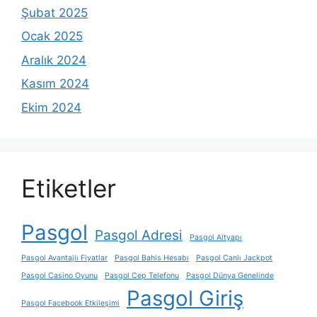
Şubat 2025
Ocak 2025
Aralık 2024
Kasım 2024
Ekim 2024
Etiketler
Pasgol
Pasgol Adresi
Pasgol Altyapı
Pasgol Avantajlı Fiyatlar
Pasgol Bahis Hesabı
Pasgol Canlı Jackpot
Pasgol Casino Oyunu
Pasgol Cep Telefonu
Pasgol Dünya Genelinde
Pasgol Giriş
Pasgol Facebook Etkileşimi