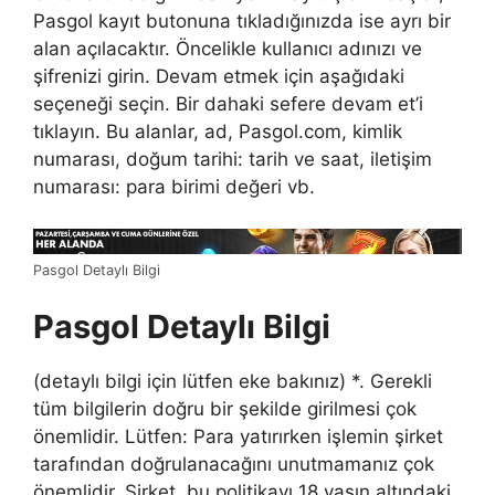
Pasgol kayıt butonuna tıkladığınızda ise ayrı bir
alan açılacaktır. Öncelikle kullanıcı adınızı ve
şifrenizi girin. Devam etmek için aşağıdaki
seçeneği seçin. Bir dahaki sefere devam et’i
tıklayın. Bu alanlar, ad, Pasgol.com, kimlik
numarası, doğum tarihi: tarih ve saat, iletişim
numarası: para birimi değeri vb.
Pasgol Detaylı Bilgi
Pasgol Detaylı Bilgi
(detaylı bilgi için lütfen eke bakınız) *. Gerekli
tüm bilgilerin doğru bir şekilde girilmesi çok
önemlidir. Lütfen: Para yatırırken işlemin şirket
tarafından doğrulanacağını unutmamanız çok
önemlidir. Şirket, bu politikayı 18 yaşın altındaki