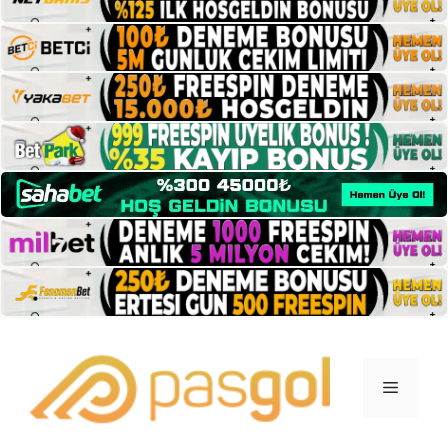
İçeriğe
atla
Menü