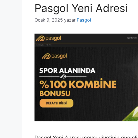
Pasgol Yeni Adresi
Ocak 9, 2025
yazar
Pasgol
Pasgol Yeni Adresi mevcudiyetinin önemli b