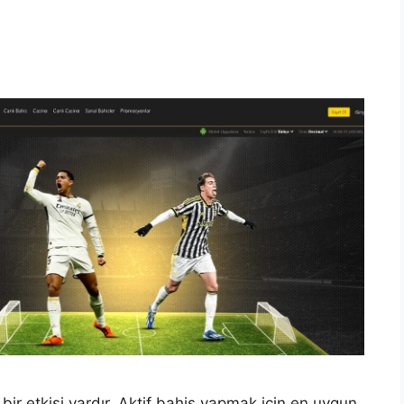
ir etkisi vardır. Aktif bahis yapmak için en uygun