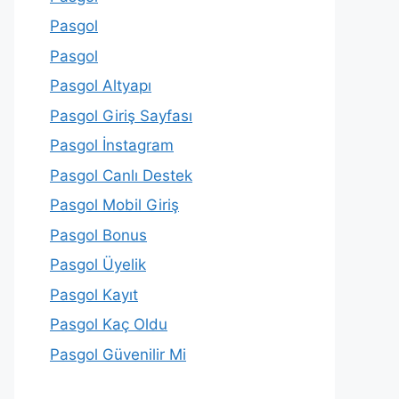
Pasgol
Pasgol
Pasgol Altyapı
Pasgol Giriş Sayfası
Pasgol İnstagram
Pasgol Canlı Destek
Pasgol Mobil Giriş
Pasgol Bonus
Pasgol Üyelik
Pasgol Kayıt
Pasgol Kaç Oldu
Pasgol Güvenilir Mi