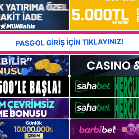
PASGOL GİRİŞ İÇİN TIKLAYINIZ!