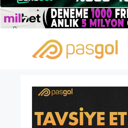
İçeriğe
atla